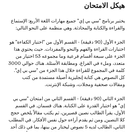
هيكل الامتحان
یختبر برنامج "سي بي إي" جميع مهارات اللغة الأربع: الإستماع
والقراءة والكتابة والمحادثة. وهي منظمة على النحو التالي:
الجزء الأول (90 دقيقة) - القسم الأول من "اختبار الكفاءة" هو
اختبارات القراءة والفهم والنحو والمفردات. حيث يحتوي هذا
الجزء على سبعة أقسام فرعية وما مجموعه 53 اختيار من
متعدد، وملء في الفراغ، ومطابقة الأسئلة. هناك حوالي 3000
كلمة في المجموع للقراءة خلال هذا الجزء من "سي بي إي".
كل النصوص هي كتابة إنجليزية أصيلة مستمدة من كتب
ومقالات صحفية ومجلات، وشبكة الإنترنت.
الجزء الثاني (90 دقيقة) - القسم الثاني من امتحان "سي بي
إي" هو اختبار القدرة على الكتابة. هناك قسمان. في القسم
الأول، يقرأ الطالب نصين قصيرين، ثم يكتب مقالاً يلخص حجج
كلا النصين, ومن ثم يقدم آراءه حول نفس الأفكار. في المطلب
الثاني، الطالب لديه 5 نصوص ليختار من بينها، بما في ذلك أحد