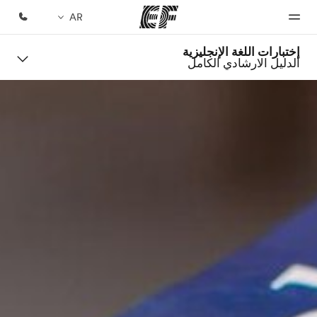
AR
إختبارات اللغة الإنجليزية
الدليل الارشادي الكامل
الصفحة
برامج
مكاتب
نبذة
وظائف
الرئيسية
عنا
شاهد كل
أعثر على
إنضم إلى
ما نقوم
مكتب
الفريق
أهلا بكم في
من نحن
به
قريب
إي أف
منك