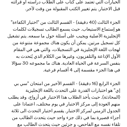
الخيارات التي تعتمد على كتاب على الطلاب دراسته أو قرائته
قبل الاختبار. يتم تغيير الكتب المقبولة من وقت لآخر.
الجزء الثالث (40 دقيقة) - القسم الثالث من "اختبار الكفاءة"
هو إستماع الاستيعاب. حيث یسمع الطالب تسجیلات لکلمات
الإنجلیزیة الأصلیة ویجیب علی أسئلة حول ما سمعه. يتم تشغيل
كل تسجيل مرتين. يمكن أن يكون هناك مجموعة متنوعة من
لهجات اللغة الإنجليزية في التسجيلات، والتي هي في المقام
الأول الإذاعة والتلفزيون، وغيرها من الكلام الذي يُتحدث به
بنفس السرعة في الحياة العادية. هناك ما مجموعه 30 سؤالا
في هذا الجزء مقسمة إلى 4 أقسام فرعية.
الجزء الرابع (16 دقيقة) - القسم الأخير من امتحان "سي بي
إي" هو اختبارات القدرة على التحدث باللغة الإنجليزية
(المحادثة). حيث یأخذ الطلاب هذا الاختبار في أزواج، وقد یطلب
منھم العودة إلی مرکز الاختبار في یوم مختلف، اعتمادا علی
الجدول الزمني لمرکز الاختبار. يقسم اختبار التحدث الى ثلاثة
أجزاء قصيرة بما في ذلك جزء واحد حيث يتحدث الطالب من
تلقاء نفسه مع الفاحص، و جزئين حيث يتحدث الطالب مع