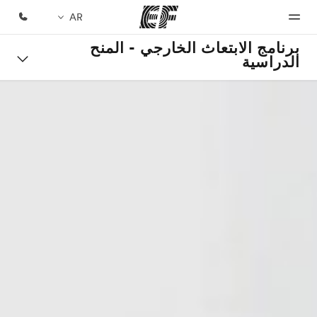
AR
برنامج الابتعاث الخارجي - المنح
الدراسية
الصفحة
برامج
مكاتب
نبذة
وظائف
الرئيسية
عنا
شاهد كل
أعثر على
إنضم إلى
ما نقوم
مكتب
الفريق
أهلا بكم في
من نحن
به
قريب
إي أف
منك