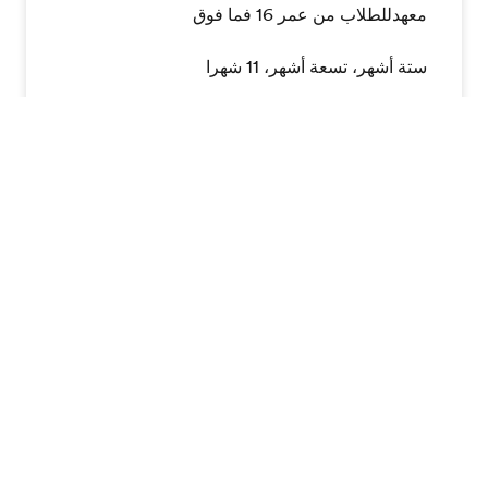
معهدللطلاب من عمر 16 فما فوق
ستة أشهر، تسعة أشهر، 11 شهرا
بالخارج. حضّر لإمتحان لغة رسمي واحصل على خبرة
عملية ذات مستوى عالمي
التفاصيل و الأسعار