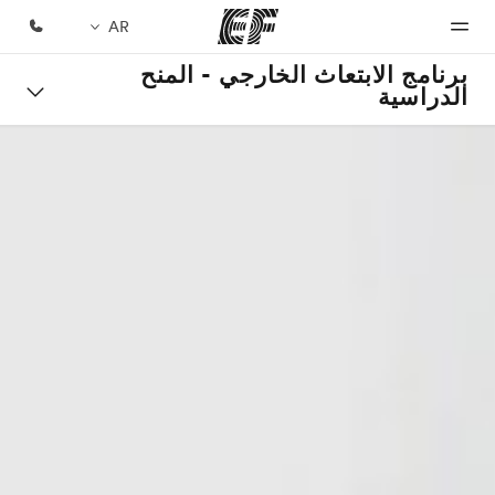
AR
برنامج الابتعاث الخارجي - المنح
الدراسية
الصفحة
برامج
مكاتب
نبذة
وظائف
الرئيسية
عنا
شاهد كل
أعثر على
إنضم إلى
ما نقوم
مكتب
الفريق
أهلا بكم في
من نحن
به
قريب
إي أف
منك