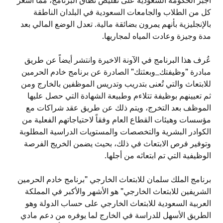
أجبر الحكومة السعودية على تقليص نطاق البرنامج، مما أشعر
كل من الطلاب والجامعات السعودية في البلدان الناطقة
بالإنجليزية بأنهم يمرون بضائقة مالية. تعدل الوضع المالي بعد
مدة وجيزة وعادت المياه لمجاريها.
عُرف هذا البرنامج في الآونة الاخيرة وانتشر أيضاً عن طريق
مبادرة "وظيفتك_وبعثتك" الصادرة عن برنامج خادم الحرمين
للابتعاث والتي تُعنى بتدريب وتدريس الموظفين بالخارج ومن
ثم تعيينهم بوظيفة تتلاءم وطبيعة الشهادة التي حصل عليها
الموظف بعد التخرج، ويتم ذلك عن طريق عقد شراكات مع
مؤسسات وهيئات القطاع العام وفقاً لاحتياجاتهم الفعلية من
الكوادر البشرية والتخصصات والمستويات الدراسية المطلوبة
وتوفير فرص الابتعاث في ذلك، بحيث يضمن الخريج الفرصة
الوظيفية التي تم ابتعاثه من أجلها.
برنامج الملك سلمان للابتعاث الخارجي "برنامج خادم الحرمين
الشريفين للابتعاث الخارجي" هو الأشهر والأكبر في المملكة
العربية السعودية للابتعاث الخارجي على حساب الدولة وهو
الطريق الأسهل للدراسة في الخارج لما يوفره من دعم مادي