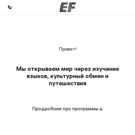
Главная
Добро пожаловать в EF
Привет!
Программы
Все курсы и программы EF
Мы открываем мир через изучение
Офисы
языков, культурный обмен и
Найти ближайший офис
путешествия
О нас
Кто мы
Продробнее про программы
Карьера
Присоединиться к нашей команде