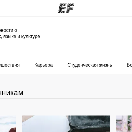
вости о
, языке и культуре
аммы
Офисы
программы
Найти ближайший офис
ешествия
Карьера
Студенческая жизнь
Б
нникам