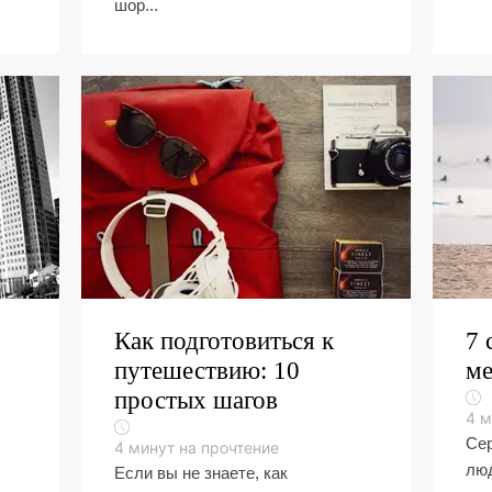
шор...
Как подготовиться к
7 
путешествию: 10
ме
простых шагов
4
м
Сер
4
минут на прочтение
люд
Если вы не знаете, как