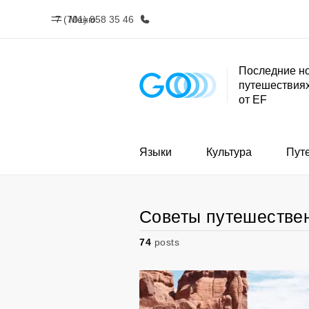
7 (701) 958 35 46
Меню
Последние но
путешествиях
Главная
Прогр
от EF
Добро пожаловать в EF
Все курсы и 
EF
Языки
Культура
Пут
Советы путешестве
74
posts