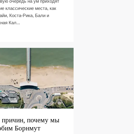
вую очередь на ум приходят
ие классические места, как
айи, Коста-Рика, Бали и
ая Кал...
 причин, почему мы
юбим Борнмут