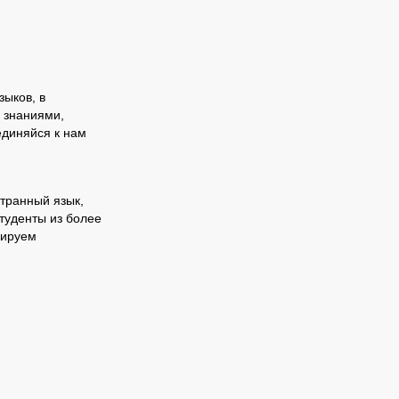
зыков, в
 знаниями,
единяйся к нам
транный язык,
туденты из более
нируем