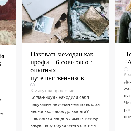
Паковать чемодан как
По
бя
профи – 6 советов от
F
5
опытных
5
м
путешественников
Дру
Жел
3
минут на прочтение
пут
Когда-нибудь находили себя
е
Чит
пакующим чемодан чем попало за
рас
несколько часов до вылета?
ые
пое
Несколько недель ломать голову
й
какую пару обуви одеть с этими