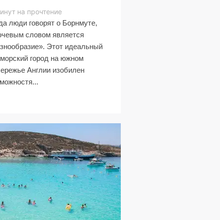
инут на прочтение
да люди говорят о Борнмуте,
ючевым словом является
знообразие». Этот идеальный
морский город на южном
ережье Англии изобилен
можностя...