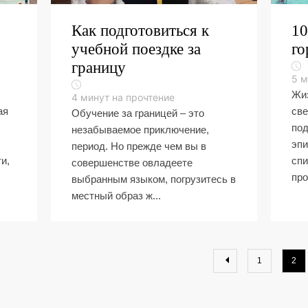
Как подготовиться к
10
учебной поездке за
го
границу
5
м
Жиз
4
минут на прочтение
ая
све
Обучение за границей – это
под
незабываемое приключение,
эпи
период. Но прежде чем вы в
и,
спи
совершенстве овладеете
про
выбранным языком, погрузитесь в
местный образ ж...
1
2