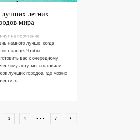
 лучших летних
родов мира
инут на прочтение
нь намного лучше, когда
тит солнце. Чтобы
готовить вас к очередному
ческому лету, мы составили
сок лучших городов, где можно
вести э...
3
4
7