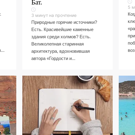
Бат.
5
м
.
Ког
3
минут на прочтение
кл
Природные горячие источники?
«ра
Есть. Красивейшие каменные
при
здания среди холмов? Есть.
поб
Великолепная старинная
...
воз
архитектура, вдохновившая
автора «Гордости и...