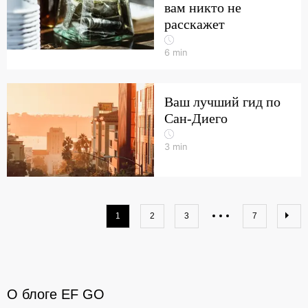
вам никто не
расскажет
6
min
Ваш лучший гид по
Сан-Диего
3
min
1
2
3
7
О блоге EF GO