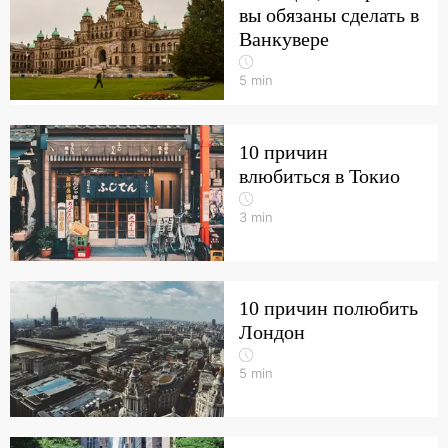
вы обязаны сделать в
Ванкувере
5
min
10 причин
влюбиться в Токио
3
min
10 причин полюбить
Лондон
5
min