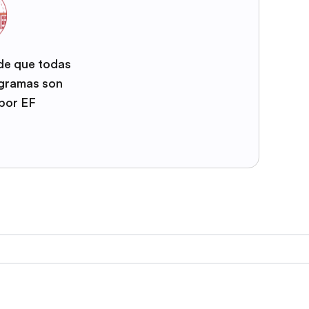
 de que todas
ogramas son
por EF