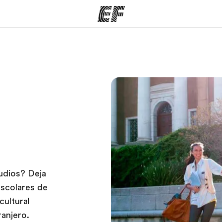
mas
Oficinas
Sobre
ue hacemos
Encuentra una oficina
Quié
tudios? Deja
escolares de
cultural
ranjero.