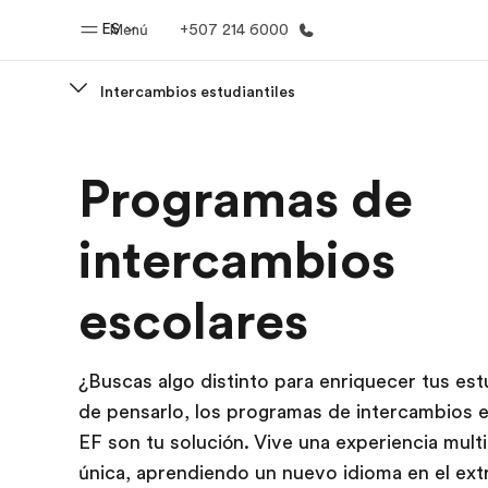
ES
Menú
+507 214 6000
Intercambios estudiantiles
Inicio
Progra
Programas de
Bienvenido a EF
Ver todo lo q
intercambios
escolares
¿Buscas algo distinto para enriquecer tus es
de pensarlo, los programas de intercambios 
EF son tu solución. Vive una experiencia multi
única, aprendiendo un nuevo idioma en el ext