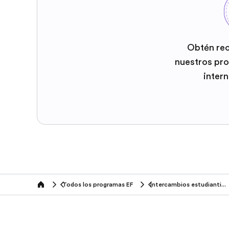
Obtén re
nuestros pr
inter
Todos los programas EF
Intercambios estudiantiles
home