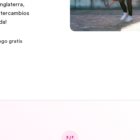
glaterra,
ntercambios
da!
ogo gratis