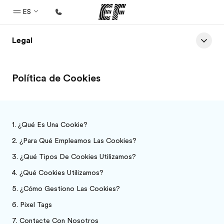
ES
Legal
Inicio
Bienvenido a EF
Política de Cookies
Programas
Ver todo lo que hacemos
Oficinas
¿Qué Es Una Cookie?
Encuentra una oficina
¿Para Qué Empleamos Las Cookies?
Sobre nosotros
¿Qué Tipos De Cookies Utilizamos?
Quiénes somos
¿Qué Cookies Utilizamos?
¿Cómo Gestiono Las Cookies?
Trabajos
Pixel Tags
Únete al equipo
Contacte Con Nosotros