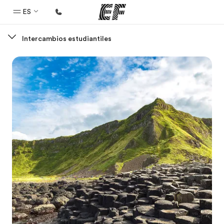
ES
Intercambios estudiantiles
Inicio
Bienvenido a EF
Programas
Ver todo lo que hacemos
Oficinas
Encuentra una oficina
Sobre nosotros
Quiénes somos
Trabajos
Únete al equipo