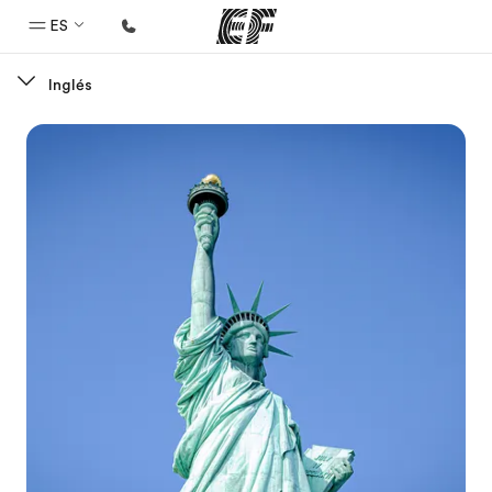
ES
Inglés
Inicio
Bienvenido a EF
Programas
Ver todo lo que hacemos
Oficinas
Encuentra una oficina
Sobre nosotros
Quiénes somos
Trabajos
Únete al equipo