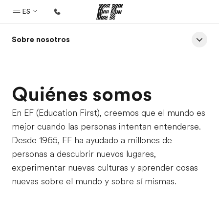
ES
Sobre nosotros
Inicio
Bienvenido a EF
Programas
Quiénes somos
Ver todo lo que hacemos
En EF (Education First), creemos que el mundo es
Oficinas
mejor cuando las personas intentan entenderse.
Encuentra una oficina
Desde 1965, EF ha ayudado a millones de
Sobre nosotros
personas a descubrir nuevos lugares,
experimentar nuevas culturas y aprender cosas
Quiénes somos
nuevas sobre el mundo y sobre sí mismas.
Trabajos
Únete al equipo