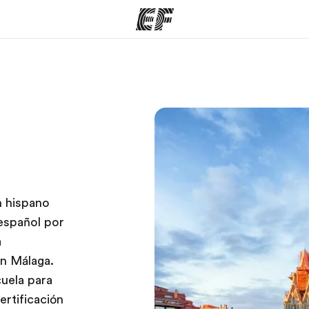
mas
Oficinas
Sobre
ue hacemos
Encuentra una oficina
Quié
n hispano
español por
a
en Málaga.
uela para
certificación