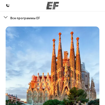
Все программы EF
Главная
Добро пожаловать в EF
Программы
Все курсы и программы EF
Офисы
Найти ближайший офис
О нас
Кто мы
Карьера
Присоединиться к нашей команде