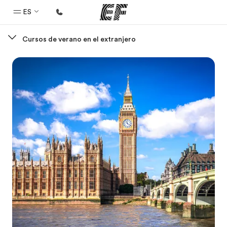
ES
Cursos de verano en el extranjero
Inicio
Bienvenido a EF
Programas
Ver todo lo que hacemos
Oficinas
Encuentra una oficina
Sobre nosotros
Quiénes somos
Trabajos
Únete al equipo