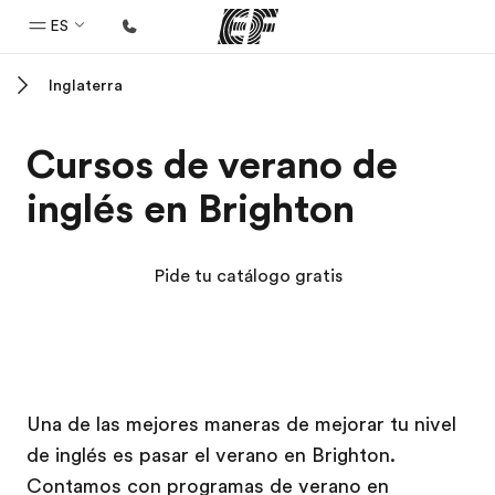
ES
Inglaterra
Inicio
Bienvenido a EF
Cursos de verano de
Programas
inglés en Brighton
Ver todo lo que hacemos
Oficinas
Pide tu catálogo gratis
Encuentra una oficina
Sobre nosotros
Quiénes somos
Campus EF
Campus EF
Trabajos
Una de las mejores maneras de mejorar tu nivel
de inglés es pasar el verano en Brighton.
Únete al equipo
Contamos con programas de verano en