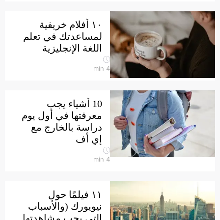
١٠ أفلام خريفية
لمساعدتك في تعلم
اللغة الإنجليزية
min
4
10 أشياء يجب
معرفتها في أول يوم
دراسة بالخارج مع
إي أف
min
4
١١ فيلمًا حول
نيويورك (والأسباب
التي يجب مشاهدتها