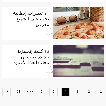
١٠ تعبيرات إيطالية
يجب على الجميع
معرفتها:
min
2
12 كلمة إنجليزية
جديدة يجب أن
تتعلمها هذا الأسبوع
min
4
14
6
5
4
3
2
1