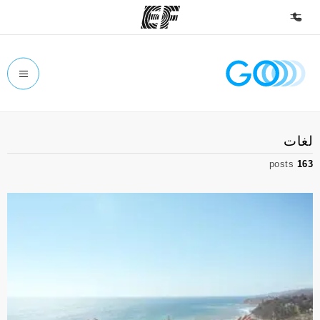
الصفحة الرئيسية
أهلا بكم في إي أف
برامج
لغات
شاهد كل ما نقوم به
posts
163
مكاتب
أعثر على مكتب قريب منك
نبذة عنا
من نحن
وظائف
إنضم إلى الفريق