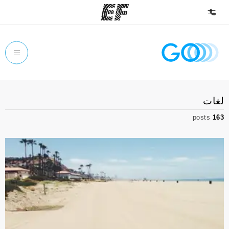
الصفحة الرئيسية
أهلا بكم في إي أف
برامج
لغات
شاهد كل ما نقوم به
posts
163
مكاتب
أعثر على مكتب قريب منك
نبذة عنا
من نحن
وظائف
إنضم إلى الفريق