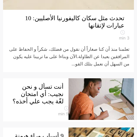
تحدث مثل سكان كاليفورنيا الأصليين: 10
عبارات لإتقانها
min
3
تعلمنا منذ أن كنا صغاراً أن نقول من فضلك، شكراً و الحفاظ على
المرافقين بعيدا عن الطاولة.الآن وبناءا على ما تربينا عليه يكون
من السهل أن نعمل بتلك القو...
أنت تسأل و نحن
نجيب: أي امتحان
لغّة يجب علي أخذه؟
min
5
9 أسباب وراء هيمنة