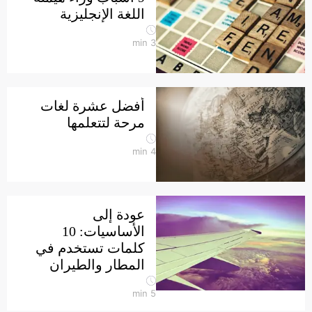
اللغة الإنجليزية
min
3
أفضل عشرة لغات
مرحة لتتعلمها
min
4
عودة إلى
الأساسيات: 10
كلمات تستخدم في
المطار والطيران
min
5