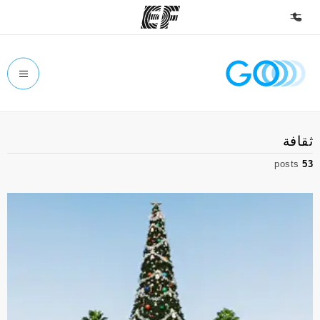
الصفحة الرئيسية
أهلا بكم في إي أف
برامج
ثقافة
شاهد كل ما نقوم به
posts
53
مكاتب
أعثر على مكتب قريب منك
نبذة عنا
من نحن
وظائف
إنضم إلى الفريق