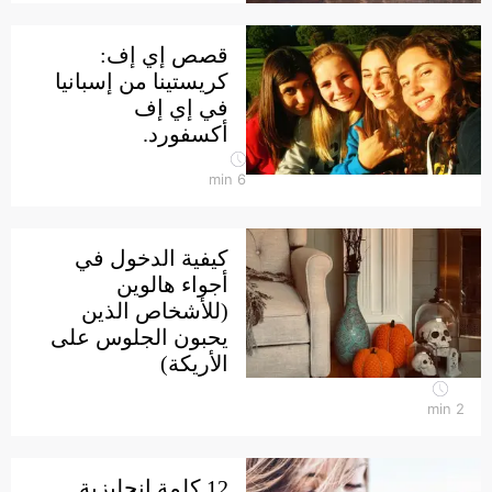
قصص إي إف:
كريستينا من إسبانيا
في إي إف
أكسفورد.
min
6
كيفية الدخول في
أجواء هالوين
(للأشخاص الذين
يحبون الجلوس على
الأريكة)
min
2
12 كلمة إنجليزية