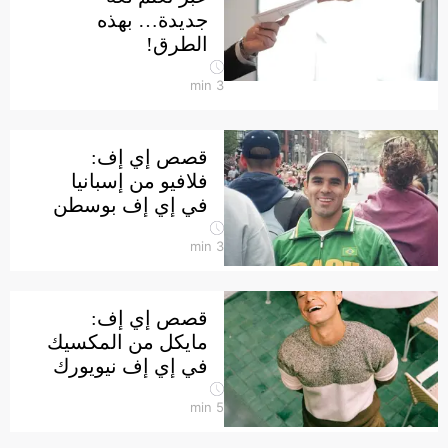
جديدة… بهذه
الطرق!
min
3
قصص إي إف:
فلافيو من إسبانيا
في إي إف بوسطن
min
3
قصص إي إف:
مايكل من المكسيك
في إي إف نيويورك
min
5