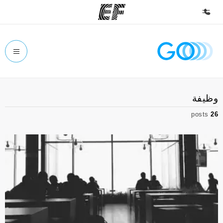
الصفحة الرئيسية
أهلا بكم في إي أف
برامج
وظيفة
شاهد كل ما نقوم به
posts
26
مكاتب
أعثر على مكتب قريب منك
نبذة عنا
من نحن
وظائف
إنضم إلى الفريق