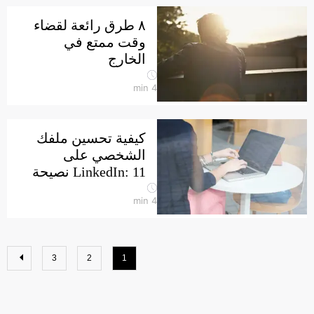
٨ طرق رائعة لقضاء
وقت ممتع في
الخارج
min
4
كيفية تحسين ملفك
الشخصي على
LinkedIn: 11 نصيحة
min
4
3
2
1