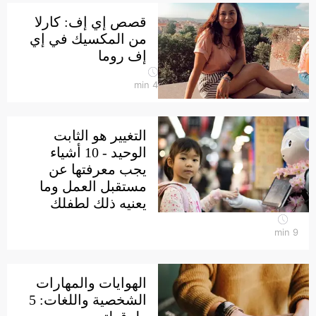
قصص إي إف: كارلا
من المكسيك في إي
إف روما
min
4
التغيير هو الثابت
الوحيد - 10 أشياء
يجب معرفتها عن
مستقبل العمل وما
يعنيه ذلك لطفلك
min
9
الهوايات والمهارات
الشخصية واللغات: 5