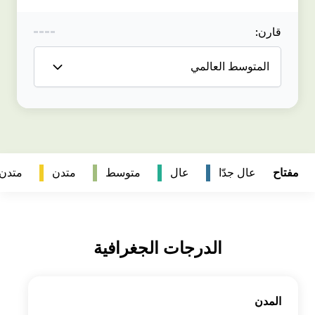
متدن
متدن جداً