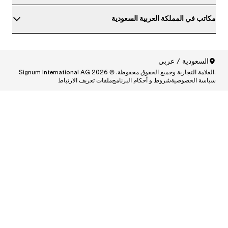
ط
Central
Centr
Cen
Central
Centra
Centr
Ce
Central and South A
Central