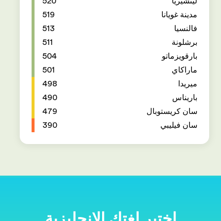
520
519
513
511
504
501
498
490
479
390
ية