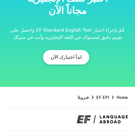
قُمْ بإجراء اختبار EF Standard English Test واحصل على
نت في منزلك
EF
Footer