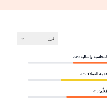
فرز
لمحاسبة والمالية
:
349
دمة العملاء
:
472
ُعَلِّم
:
413