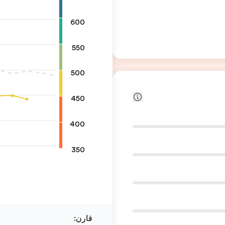
600
550
500
450
400
350
قارن
: