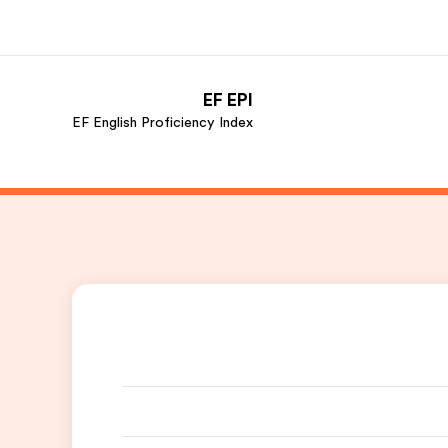
EF EPI
EF English Proficiency Index
ذة عنا
وظائف
ن نحن
إنضم إلى الفريق