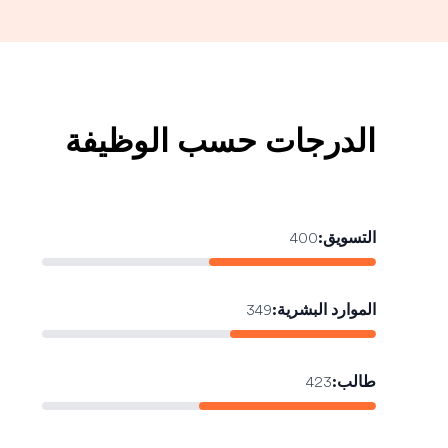
الدرجات حسب الوظيفة
التسويق
:
400
الموارد البشرية
:
349
طالب
:
423