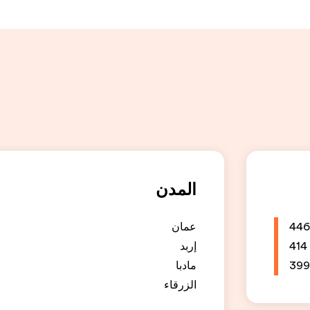
المدن
446
عمان
414
إربد
399
مادبا
الزرقاء