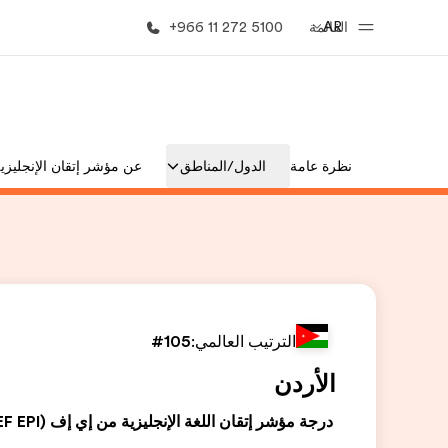
AR
القائمة
+966 11 272 5100
الصفحة الرئيسية
برامج
نظرة عامة
الدول/المناطق
عن مؤشر إتقان الإنجليزي
أهلا بكم في إي أف
شاهد كل ما ن
الترتيب العالمي:
#105
الأردن
درجة مؤشر إتقان اللغة الإنجليزية من إي إف (EF EPI)