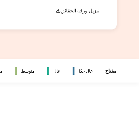
تنزيل ورقة الحقائق
مفتاح
عال جدّا
عال
متوسط
مت