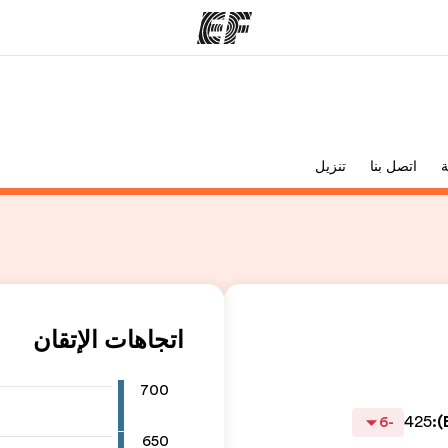
مكاتب
نب
ة
اتصل بنا
تنزيل
قوم به
أعثر على مكتب قريب منك
م
اتجاهات الإتقان
700
425
:
-6
650