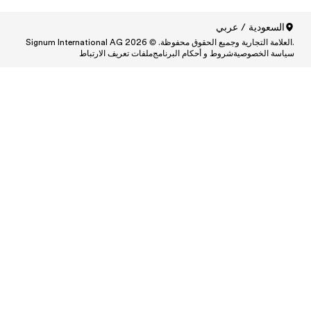
ط
Central
Centr
Cen
Central
Centra
Centr
Ce
Central and South A
Central