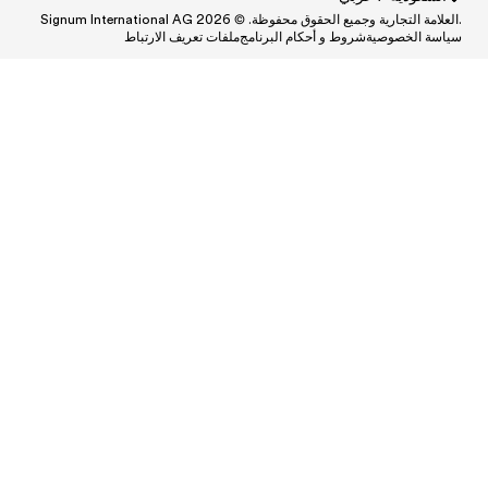
ط
Central
Centr
Cen
Central
Centra
Centr
Ce
Central and South A
Central