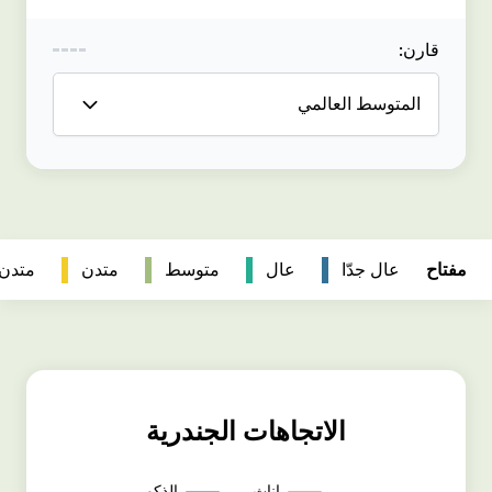
متدن
متدن جداً