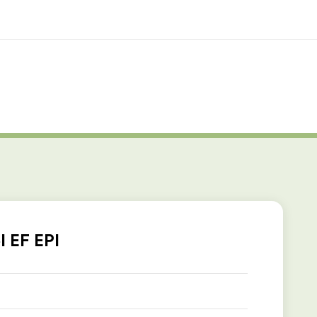
 nosotros
Trabajos
nes somos
Únete al equipo
l EF EPI