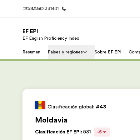
+58 412 2331401
Menú
EF EPI
EF English Proficiency Index
Inicio
Progra
Resumen
Países y regiones
Sobre EF EPI
Cont
Bienvenido a EF
Ver todo lo q
Clasificación global:
#43
Moldavia
Clasificación EF EPI
:
531
-5