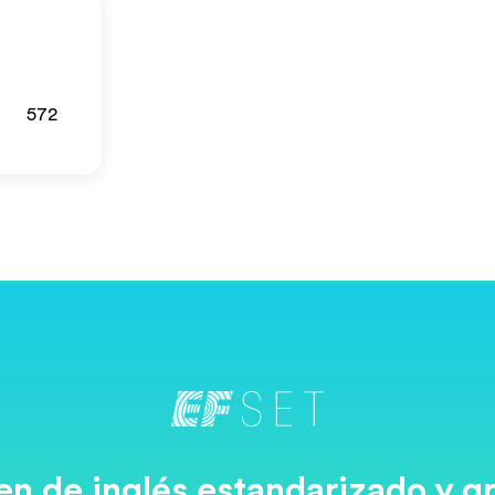
572
n de inglés estandarizado y gr