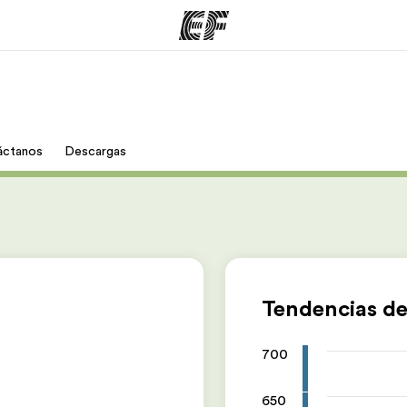
mas
Oficinas
Sobre
áctanos
Descargas
ue hacemos
Encuentra una oficina
Quié
Tendencias de
700
650