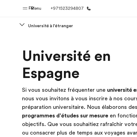
FR
Menu
+971523294807
Université à l'étranger
Accueil
Progra
Université en
Bienvenue chez EF
Nos off
Espagne
Si vous souhaitez fréquenter une
université 
nous vous invitons à vous inscrire à nos cour
préparation universitaire. Nous élaborons de
programmes d’études sur mesure
en fonctio
objectifs. Que vous souhaitiez rafraîchir vot
ou consacrer plus de temps aux voyages avan