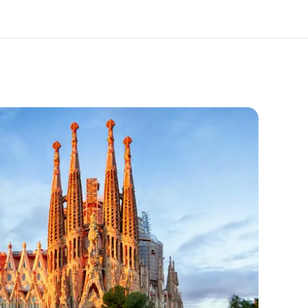
os de nous
EF recrute
mmes-nous ?
Rejoignez nos équipes