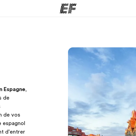
mmes
Bureaux
A prop
res
Trouver un bureau
Qui so
en Espagne
,
s de
s
n de vos
re espagnol
t d'entrer