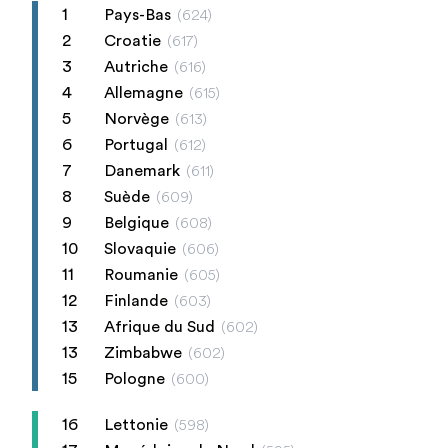
1
Pays-Bas
(
624
)
2
Croatie
(
617
)
3
Autriche
(
616
)
4
Allemagne
(
615
)
5
Norvège
(
613
)
6
Portugal
(
612
)
7
Danemark
(
611
)
8
Suède
(
609
)
9
Belgique
(
608
)
10
Slovaquie
(
606
)
11
Roumanie
(
605
)
12
Finlande
(
603
)
13
Afrique du Sud
(
602
)
13
Zimbabwe
(
602
)
15
Pologne
(
600
)
16
Lettonie
(
598
)