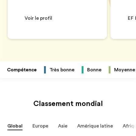
Voir le profil
EF 
Compétence
Très bonne
Bonne
Moyenne
Classement mondial
Global
Europe
Asie
Amérique latine
Afriq