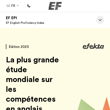
FR
EF EPI
Accueil
EF English Proficiency Index
Bienvenue chez EF
Programmes
Édition 2025
Nos offres
La plus grande
Bureaux
Trouver un bureau
étude
A propos de nous
mondiale sur
Qui sommes-nous ?
les
EF recrute
compétences
Rejoignez nos équipes
en anglais