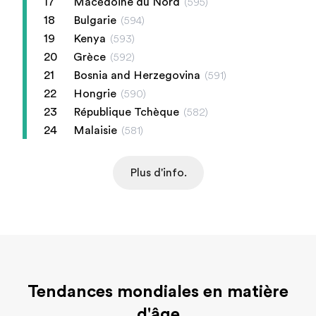
17
Macédoine du Nord
(
595
)
18
Bulgarie
(
594
)
19
Kenya
(
593
)
20
Grèce
(
592
)
21
Bosnia and Herzegovina
(
591
)
22
Hongrie
(
590
)
23
République Tchèque
(
582
)
24
Malaisie
(
581
)
Plus d'info.
Tendances mondiales en matière
d'âge