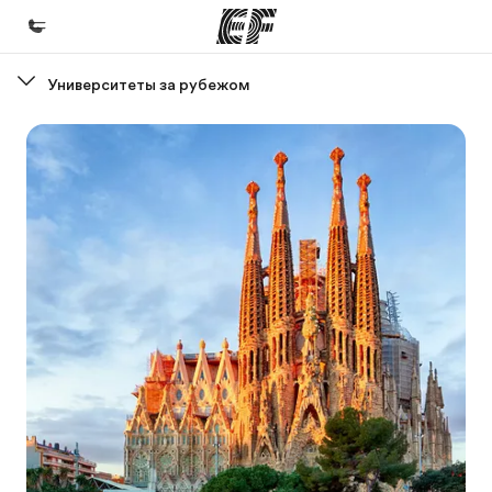
Университеты за рубежом
Главная
Добро пожаловать в EF
Программы
Все курсы и программы EF
Офисы
Найти ближайший офис
О нас
Кто мы
Карьера
Присоединиться к нашей команде