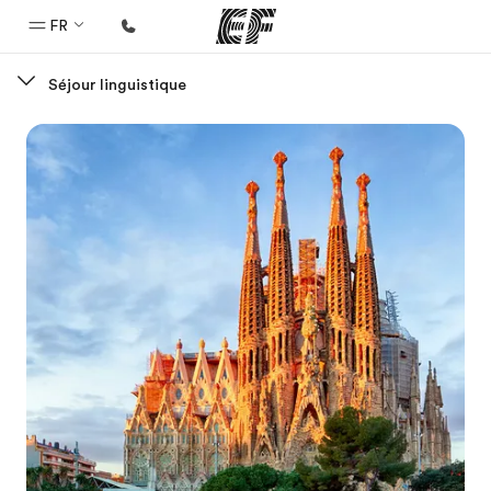
FR
Séjour linguistique
Accueil
Bienvenue chez EF
Programmes
Nos offres
Bureaux
Trouver un bureau
A propos de nous
Qui sommes-nous ?
EF recrute
Rejoignez nos équipes