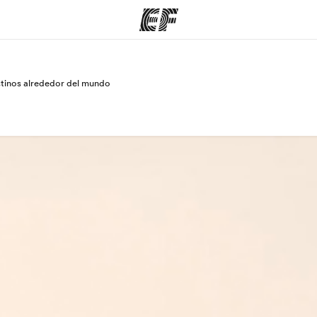
stinos alrededor del mundo
mas
Oficinas
Sobre
e hacemos
Encuentra una oficina
Quié