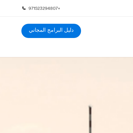
+971523294807
دليل البرامج المجاني
ة عنا
وظائف
 نحن
إنضم إلى الفريق