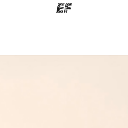
مكاتب
نبذ
قوم به
أعثر على مكتب قريب
من
منك