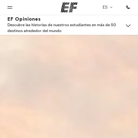
ES
EF Opiniones
Descubre las historias de nuestros estudiantes en más de 50
destinos alrededor del mundo
Inicio
Programas
Oficinas
Sobre
Trabajos
nosotros
Bienvenido
Ver todo lo que
Encuentra
Únete al
a EF
hacemos
una oficina
equipo
Quiénes
somos