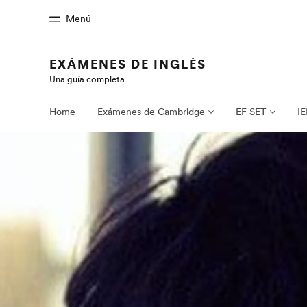
Menú
EXÁMENES DE INGLÉS
Una guía completa
Inicio
Progra
Bienvenido a EF
Ver todo lo qu
Home
Exámenes de Cambridge
EF SET
IE