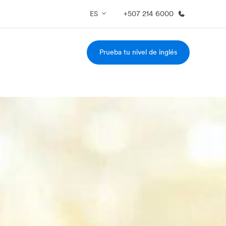
ES
+507 214 6000
Prueba tu nivel de inglés
 nosotros
Trabajos
nes somos
Únete al equipo