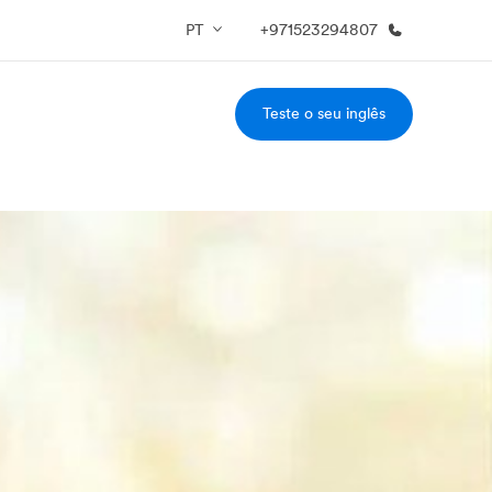
PT
+971523294807
Teste o seu inglês
bre nós
Carreiras
em somos
Junte-se a nós