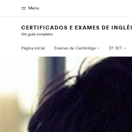
Menu
CERTIFICADOS E EXAMES DE INGLÊ
Um guia completo
Início
Progra
Bem-vindo à EF
Saiba tudo que
Página inicial
Exames de Cambridge
EF SET