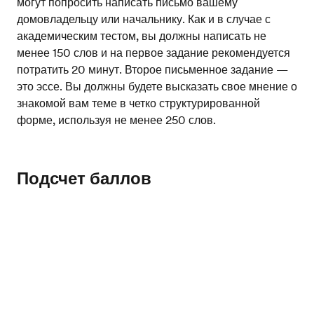
могут попросить написать письмо вашему
домовладельцу или начальнику. Как и в случае с
академическим тестом, вы должны написать не
менее 150 слов и на первое задание рекомендуется
потратить 20 минут. Второе письменное задание —
это эссе. Вы должны будете высказать свое мнение о
знакомой вам теме в четко структурированной
форме, используя не менее 250 слов.
Подсчет баллов
Письменные задания IELTS выполняются от руки.
Качество почерка не оценивается, но если
Протестируйте свой английский
проверяющий не может прочитать то, что вы
написали, это отразится на общем балле.
Орфография при начислении баллов учитывается.
Необходимо использовать американскую или