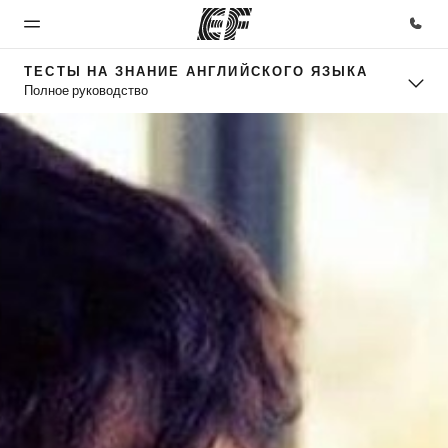
ТЕСТЫ НА ЗНАНИЕ АНГЛИЙСКОГО ЯЗЫКА
Полное руководство
Главная
Программы
Офисы
О
Карьера
нас
Добро
Все курсы и
Найти
Присоединиться
пожаловать
программы EF
ближайший
к нашей
Кто
в EF
офис
команде
мы