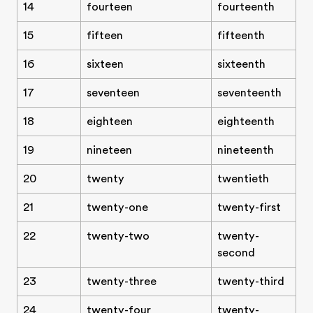
14
fourteen
fourteenth
15
fifteen
fifteenth
16
sixteen
sixteenth
17
seventeen
seventeenth
18
eighteen
eighteenth
19
nineteen
nineteenth
20
twenty
twentieth
21
twenty-one
twenty-first
22
twenty-two
twenty-
second
23
twenty-three
twenty-third
24
twenty-four
twenty-