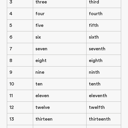
3
three
third
4
four
fourth
5
five
fifth
6
six
sixth
7
seven
seventh
8
eight
eighth
9
nine
ninth
10
ten
tenth
11
eleven
eleventh
12
twelve
twelfth
13
thirteen
thirteenth