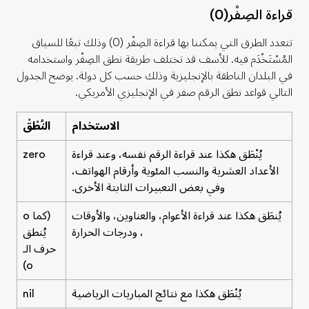
قراءة الصِفْر
(0)
تتعدد الطرق التي يمكننا بها قراءة الصِفْر (0) وذلك تبعًا للسياق
المُسْتَخْدَم فيه. للأسف قد تختلف طريقة نطق الصِفْر واستخدامه
في البلدان الناطقة بالإنجليزية وذلك حسب كل دولة. يوضح الجدول
التالي قواعد نطق الرقم صفر في الإنجليزي الأمريكي.
الاستخدام
النُطْقْ
يُنْطَق هكذا عند قراءة الرقم نفسه، وعند قراءة
zero
الأعداد العشرية والنسب المئوية وأرقام الهواتف،
وفي بعض التعبيرات الثابتة الأخرى.
يُنطَق هكذا عند قراءة الأعوام، والعناوين، والأوقات
(كما
o
، ودرجات الحرارة
يُنطق
حرف الـ
o)
يُنْطَق هكذا مع نتائج المباريات الرياضية
nil