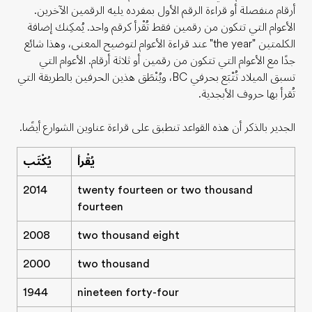
أرقام منفصلة أو قراءة الرقم الأول بمفرده يليه الرقمين الآخرين.
الأعوام التي تتكون من رقمين فقط تُقْرأ كرقم واحد. يُمكِنك إضافة
الكلمتين "the year" عند قراءة الأعوام لتوضيح المعنى، وهذا شائع
جدًا مع الأعوام التي تتكون من رقمين أو ثلاثة أرقام. الأعوام التي
تسبق الميلاد تُتْبَع بحرفي BC، ويُنْطَق هذين الحرفين بالطريقة التي
تُقرأ بها حروف الأبجدية.
الجدير بالذكر أن هذه القواعد تنطبق على قراءة عناوين الشوارع أيضًا.
يُقْرأ
يُكْتَب
2014
twenty fourteen or two thousand
fourteen
2008
two thousand eight
2000
two thousand
1944
nineteen forty-four