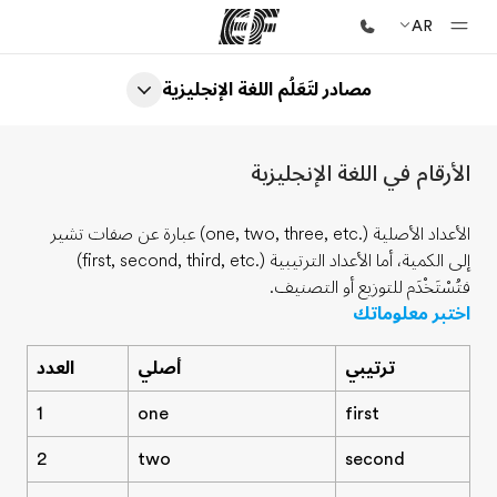
AR
مصادر لتَعَلُم اللغة الإنجليزية
الصفحة الرئيسية
أهلا بكم في إي أف
الأرقام في اللغة الإنجليزية
برامج
شاهد كل ما نقوم به
الأعداد الأصلية
(one, two, three, etc.)
عبارة عن صفات تشير
إلى الكمية، أما الأعداد الترتيبية
(first, second, third, etc.)
مكاتب
فتُسْتَخْدَم للتوزيع أو التصنيف.
أعثر على مكتب قريب منك
اختبر معلوماتك
نبذة عنا
ترتيبي
أصلي
العدد
من نحن
1
one
first
وظائف
2
two
second
إنضم إلى الفريق