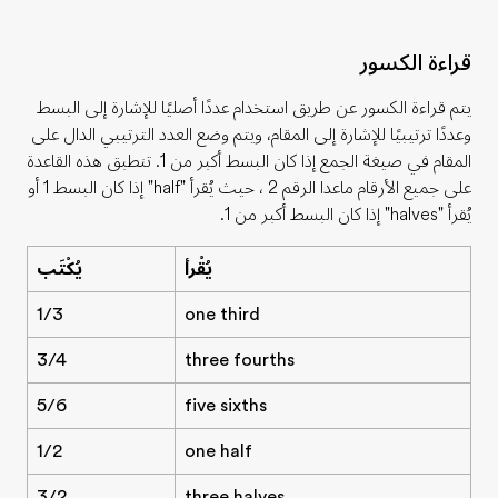
قراءة الكسور
يتم قراءة الكسور عن طريق استخدام عددًا أصليًا للإشارة إلى البسط
وعددًا ترتيبيًا للإشارة إلى المقام، ويتم وضع العدد الترتيبي الدال على
المقام في صيغة الجمع إذا كان البسط أكبر من 1. تنطبق هذه القاعدة
على جميع الأرقام ماعدا الرقم 2 ، حيث يُقرأ
"half"
إذا كان البسط 1 أو
يُقرأ
"halves"
إذا كان البسط أكبر من 1.
يُقْرأ
يُكْتَب
1/3
one third
3/4
three fourths
5/6
five sixths
1/2
one half
3/2
three halves