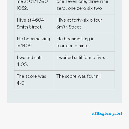
me at 0171 390
one seven one, three nine
1062.
zero, one zero six two
I live at 4604
I live at forty-six o four
Smith Street.
Smith Street
He became king
He became king in
in 1409.
fourteen o nine.
I waited until
I waited until four o five.
4:05.
The score was
The score was four nil.
4-0.
اختبر معلوماتك