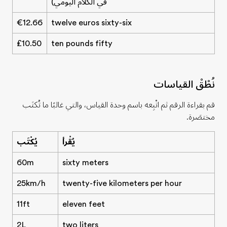
في الكلام اليومي)
€12.66
twelve euros sixty-six
₤10.50
ten pounds fifty
نُطْقْ القياسات
قم بقراءة الرقم ثم اتْبِعه باسم وحدة القياس، والتي غالبًا ما تُكتَب
مختصَرة.
يُقْرأ
يُكْتَب
60m
sixty meters
25km/h
twenty-five kilometers per hour
11ft
eleven feet
2L
two liters