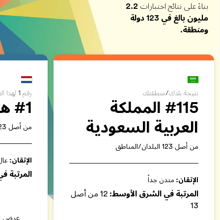
بناءً على نتائج اختبارات
2.2
مليون بالغ
في
123 دولة
ومنطقة.
نتيجة بلدك/منطقتك
رقم 1 لهذا العام
#115 المملكة
#1 هولندا
العربية السعودية
من أصل 123 البلدان/المناطق
من أصل 123 البلدان/المناطق
الإتقان
:
عال
المرتبة في 
الإتقان
:
متدن جداً
المرتبة في الشرق الأوسط:
12 من أصل
13
عرض ا