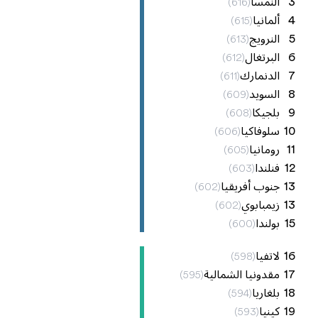
3
النمسا
)
616
(
4
ألمانيا
)
615
(
5
النرويج
)
613
(
6
البرتغال
)
612
(
7
الدنمارك
)
611
(
8
السويد
)
609
(
9
بلجيكا
)
608
(
10
سلوفاكيا
)
606
(
11
رومانيا
)
605
(
12
فنلندا
)
603
(
13
جنوب أفريقيا
)
602
(
13
زيمبابوي
)
602
(
15
بولندا
)
600
(
16
لاتفيا
)
598
(
17
مقدونيا الشمالية
)
595
(
18
بلغاريا
)
594
(
19
كينيا
)
593
(