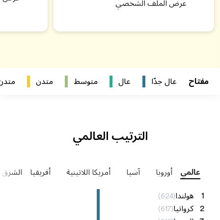
عرض الملف الشخصي
مفتاح
عال جدّا
عال
متوسط
متدن
متدن 
الترتيب العالمي
عالمي
أوروبا
آسيا
أمريكا اللاتينية
أفريقيا
الشرق 
1
هولندا
)
624
(
2
كرواتيا
)
617
(