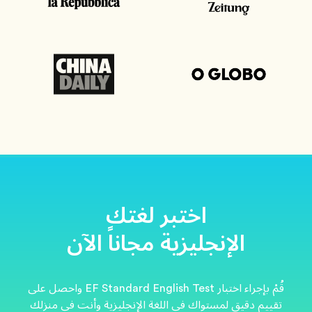
اختبر لغتك
الإنجليزية مجاناً الآن
قُمْ بإجراء اختبار EF Standard English Test واحصل على
تقييم دقيق لمستواك في اللغة الإنجليزية وأنت في منزلك