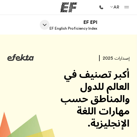
AR
EF EPI
الصفحة الرئيسية
EF English Proficiency Index
أهلا بكم في إي أف
برامج
إصدارات 2025
شاهد كل ما نقوم به
أكبر تصنيف في
مكاتب
أعثر على مكتب قريب منك
العالم للدول
نبذة عنا
والمناطق حسب
من نحن
مهارات اللغة
وظائف
الإنجليزية.
إنضم إلى الفريق