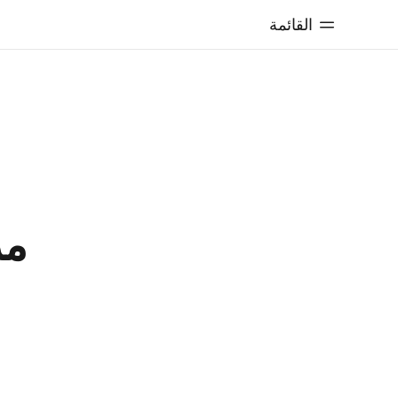
القائمة
الصفحة الرئيسية
برامج
أهلا بكم في إي أف
شاهد كل ما ن
مر