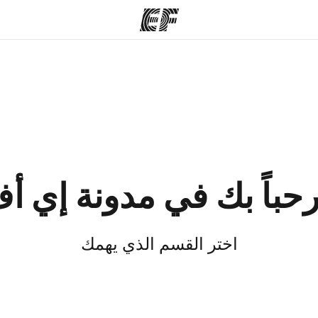
مكاتب
نبذ
قوم به
أعثر على مكتب قريب
من
منك
حباً بك في مدونة إي أ
اختر القسم الذي يهمك