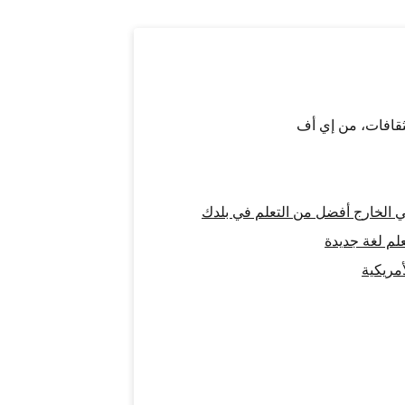
لثقافات، من إي أف
علم لغة جديدة
أمريكية