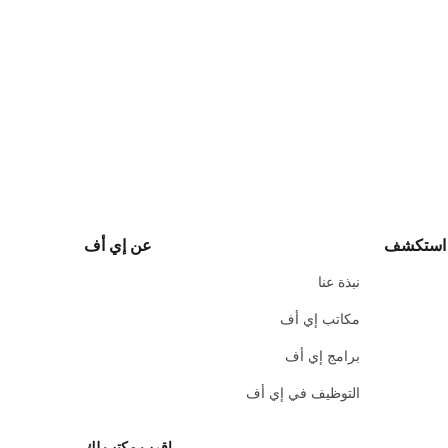
استكشف
عن إي أف
نبذة عنا
مكاتب إي أف
برامج إي أف
التوظيف في إي أف
اقرب مكتب لك