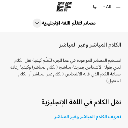
AR
مصادر لتَعَلُم اللغة الإنجليزية
الصفحة الرئيسية
أهلا بكم في إي أف
الكلام المباشر وغير المباشر
برامج
شاهد كل ما نقوم به
استخدِم المصادر الموجودة في هذا الجزء لتَعَلُم كيفية نقل الكلام
الذي يقوله الأشخاص بطريقة مباشرة (الكلام المباشر) وكيفية إعادة
مكاتب
صياغة الكلام الذي قاله الأشخاص (الكلام غير المباشر أو الكلام
أعثر على مكتب قريب منك
المنقول).
نبذة عنا
من نحن
نقل الكلام في اللغة الإنجليزية
وظائف
تعريف الكلام المباشر وغير المباشر
إنضم إلى الفريق