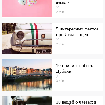
языках
2
min
5 интересных фактов
про Итальянцев
2
min
10 причин любить
Дублин
3
min
10 вещей о чаевых в