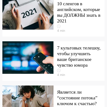
10 сленгов в
английском, которые
вы ДОЛЖНЫ знать в
2021
4
min
7 культовых телешоу,
чтобы улучшить
ваше британское
чувство юмора
4
min
Является ли
“состояние потока”
ключом к счастью?