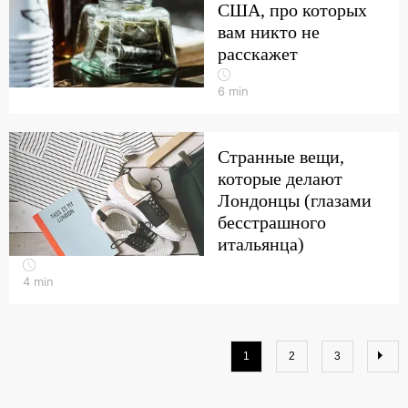
США, про которых
вам никто не
расскажет
6
min
Странные вещи,
которые делают
Лондонцы (глазами
бесстрашного
итальянца)
4
min
1
2
3