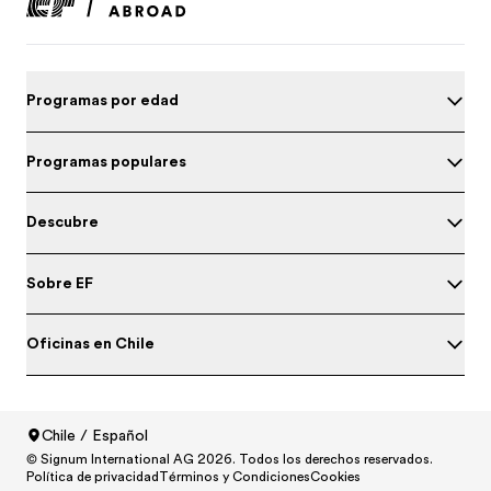
Programas por edad
Programas populares
Descubre
Sobre EF
Oficinas en Chile
Prueba tu nivel de inglés
Chile / Español
© Signum International AG 2026. Todos los derechos reservados.
North America
/
Canada / English
Política de privacidad
Términos y Condiciones
Cookies
North America
/
Canada / Français