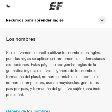
Recursos para aprender inglés
Inicio
Bienvenido a EF
Los nombres
Programas
Ver todo lo que hacemos
Es relativamente sencillo utilizar los nombres en inglés,
pues las reglas se aplican uniformemente, sin demasiadas
Oficinas
excepciones. Estas páginas recogen las reglas de la
Encuentra una oficina
gramática inglesa relativas al género de los nombres,
formación del plural, nombres contables e incontables,
Sobre nosotros
nombres compuestos, uso de mayúsculas, gentilicios
Quiénes somos
país por país, y formación del genitivo sajón (para indicar
posesión).
Trabajos
Únete al equipo
Género de los nombres