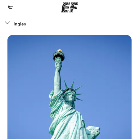
Inglés
Inicio
Bienvenido a EF
Programas
Ver todo lo que hacemos
Oficinas
Encuentra una oficina
Sobre nosotros
Quiénes somos
Trabajos
Únete al equipo