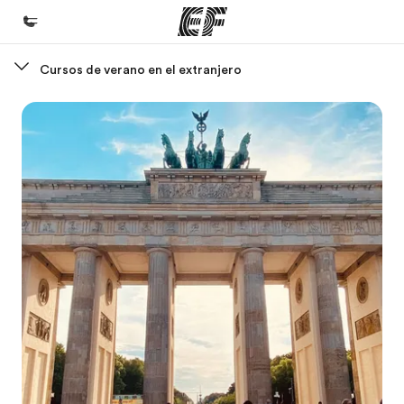
Cursos de verano en el extranjero
Inicio
Bienvenido a EF
Programas
Ver todo lo que hacemos
Oficinas
Encuentra una oficina
Sobre nosotros
Quiénes somos
Trabajos
Únete al equipo