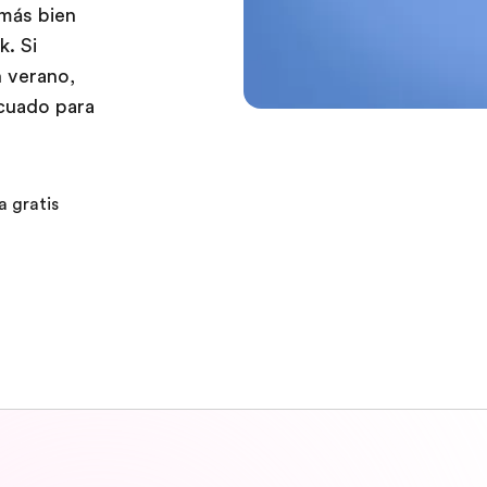
 más bien
. Si
n verano,
ecuado para
a gratis