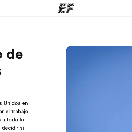
mas
Oficinas
Sobre
o de
ue hacemos
Encuentra una oficina
Quié
s
os Unidos en
r el trabajo
 a todo lo
decidir si