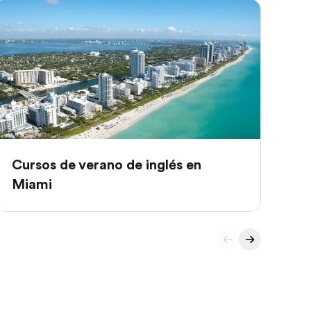
Cursos de verano de inglés en
Cu
Miami
Bá