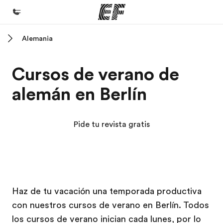
Alemania
Inicio
Bienvenido a EF
Cursos de verano de
Programas
alemán en Berlín
Ver todo lo que hacemos
Oficinas
Pide tu revista gratis
Encuentra una oficina
Sobre nosotros
Quiénes somos
Campus EF
Campus EF
Trabajos
Haz de tu vacación una temporada productiva
con nuestros cursos de verano en Berlín. Todos
Únete al equipo
los cursos de verano inician cada lunes, por lo