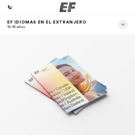
EF IDIOMAS EN EL EXTRANJERO
Inicio
16-18 años
Bienvenido a EF
Programas
Ver todo lo que hacemos
Oficinas
Encuentra una oficina
Sobre nosotros
Quiénes somos
Trabajos
Únete al equipo