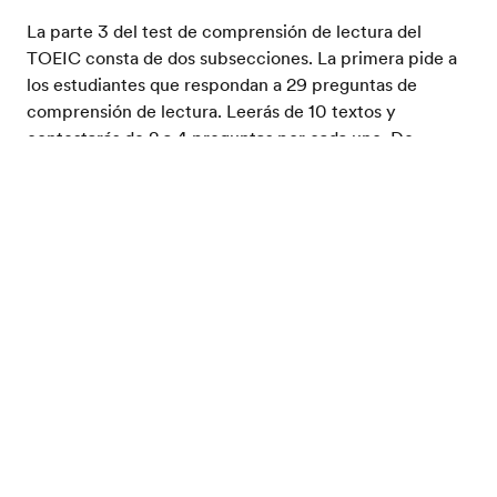
La parte 3 del test de comprensión de lectura del
TOEIC consta de dos subsecciones. La primera pide a
los estudiantes que respondan a 29 preguntas de
comprensión de lectura. Leerás de 10 textos y
contestarás de 2 a 4 preguntas por cada uno. De
nuevo, cada pregunta tiene 4 posibles respuestas de
Prueba tu nivel de inglés
las que debes elegir 1. Muchos estudiantes encuentran
difícil esta parte porque los textos pueden ser
relativamente largos. La capacidad para leer y
comprender rápidamente es esencial para hacer bien
esta parte del test de comprensión de lectura del
TOEIC. Recuerda que puedes leer las preguntas y
respuestas antes de leer el texto y así podrás buscar las
respuestas a medida que lees.
En la segunda subsección te dan un set de dos textos
para leer y, a continuación, 5 preguntas relacionadas
con los dos textos. Esta subsección del test de