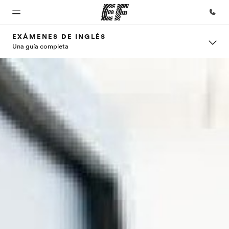
EXÁMENES DE INGLÉS
Una guía completa
Inicio
Programas
Oficinas
Sobre
Trabajos
nosotros
Bienvenido
Ver todo lo que
Encuentra
Únete al
a EF
hacemos
una oficina
equipo
Quiénes
somos