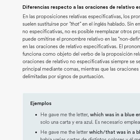
Diferencias respecto a las oraciones de relativo e
En las proposiciones relativas especificativas, los p
suelen sustituirse por
"that"
en el inglés hablado. Sin e
no especificativas, no es posible reemplazar otros 
puede omitirse el pronombre relativo en las "non-def
en las oraciones de relativo especificativas. El pron
funciona como objeto del verbo de la proposición relat
oraciones de relativo no especificativas siempre se se
principal mediante comas, mientras que las oraciones 
delimitadas por signos de puntuación.
Ejemplos
He gave me the letter,
which was in a blue e
solo una carta y era azul. Es necesario emple
He gave me the letter
which/that was in a b
había varias cartas de distintos colores y él me