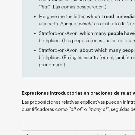
"that"
. Las comas desaparecen.)
He gave me the letter,
which I read immedia
una carta. Aunque
"which"
es el objeto de
"re
Stratford-on-Avon,
which many people have
birthplace. (Las preposiciones suelen colocarse
Stratford-on-Avon,
about which many peopl
birthplace. (En inglés escrito formal, también 
pronombre.)
Expresiones introductorias en oraciones de relati
Las proposiciones relativas explicativas pueden ir in
cuantificadoras como
"all of"
o
"many of"
, seguidas d