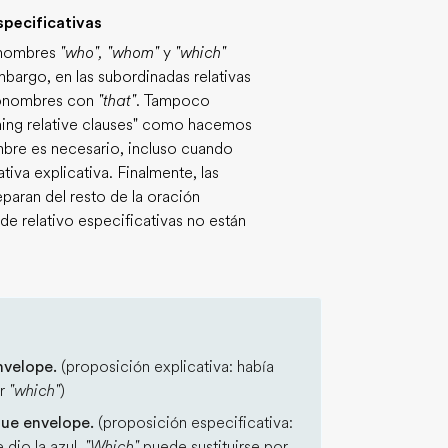
specificativas
ronombres
"who", "whom"
y
"which"
mbargo, en las subordinadas relativas
pronombres con
"that"
. Tampoco
ining relative clauses" como hacemos
ombre es necesario, incluso cuando
iva explicativa. Finalmente, las
paran del resto de la oración
de relativo especificativas no están
nvelope.
(proposición explicativa: había
ar
"which"
)
lue envelope.
(proposición especificativa:
 dio la azul.
"Which"
puede sustituirse por