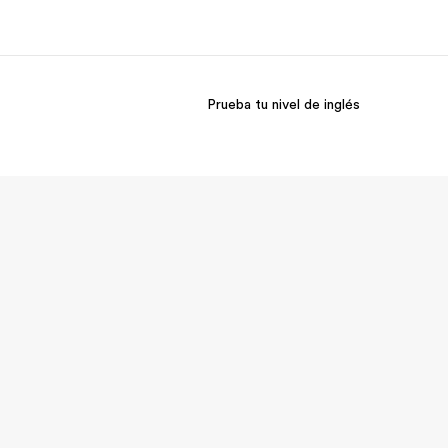
Prueba tu nivel de inglés
 nosotros
Trabajos
nes somos
Únete al equipo