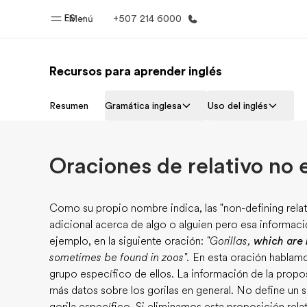
ES
Menú
+507 214 6000
Recursos para aprender inglés
Inicio
Progra
Resumen
Gramática inglesa
Uso del inglés
Bienvenido a EF
Ver todo lo q
Oraciones de relativo no 
Como su propio nombre indica, las "non-defining relat
adicional acerca de algo o alguien pero esa informaci
ejemplo, en la siguiente oración:
"Gorillas,
which are 
sometimes be found in zoos".
En esta oración hablamos
grupo específico de ellos. La información de la propos
más datos sobre los gorilas en general. No define un 