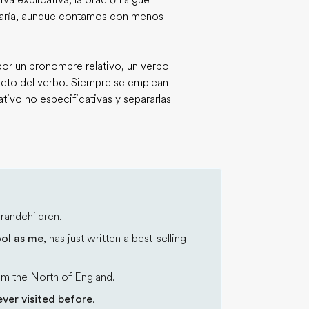
iva explicativa, la oración sigue
 varía, aunque contamos con menos
por un pronombre relativo, un verbo
jeto del verbo. Siempre se emplean
ativo no especificativas y separarlas
randchildren.
ol as me
, has just written a best-selling
om the North of England.
ver visited before
.