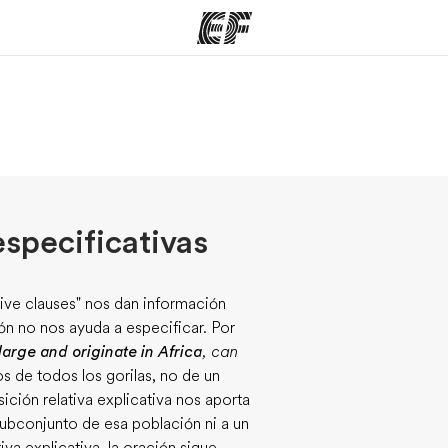
mas
Oficinas
Sobre
ue hacemos
Encuentra una oficina
Quié
especificativas
ive clauses" nos dan información
ón no nos ayuda a especificar. Por
large and originate in Africa
, can
 de todos los gorilas, no de un
ición relativa explicativa nos aporta
subconjunto de esa población ni a un