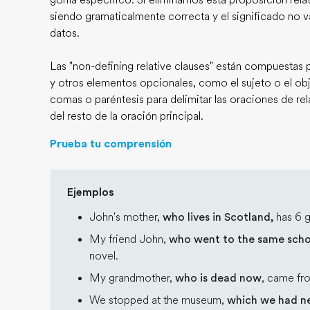
gorila específico. Si eliminamos esta proposición relat
siendo gramaticalmente correcta y el significado no
datos.
Las "non-defining relative clauses" están compuestas 
y otros elementos opcionales, como el sujeto o el ob
comas o paréntesis para delimitar las oraciones de rel
del resto de la oración principal.
Prueba tu comprensión
Ejemplos
John's mother,
who lives in Scotland,
has 6 g
My friend John,
who went to the same scho
novel.
My grandmother,
who is dead now
, came fr
We stopped at the museum,
which we had ne