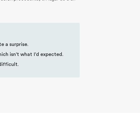
te a surprise
.
ich isn't what I'd expected
.
difficult
.