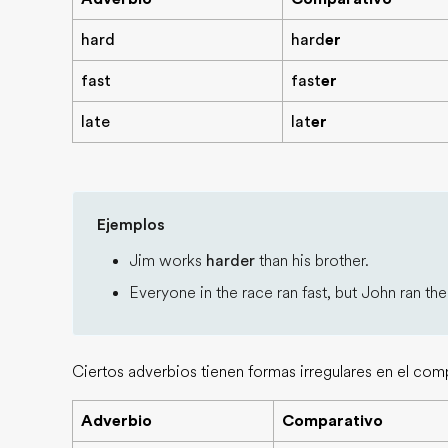
hard
hard
er
fast
fast
er
late
lat
er
Ejemplos
Jim works
harder
than his brother.
Everyone in the race ran fast, but John ran th
Ciertos adverbios tienen formas irregulares en el comp
Adverbio
Comparativo