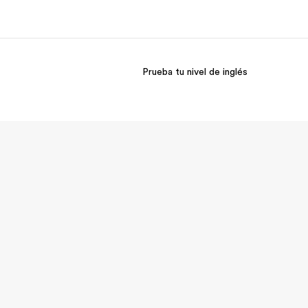
Prueba tu nivel de inglés
 nosotros
Trabajos
nes somos
Únete al equipo