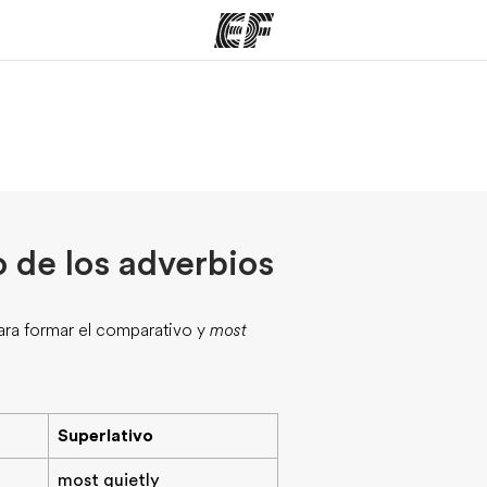
mas
Oficinas
Sobre
ue hacemos
Encuentra una oficina
Quié
 de los adverbios
ra formar el comparativo y
most
Superlativo
most quietly