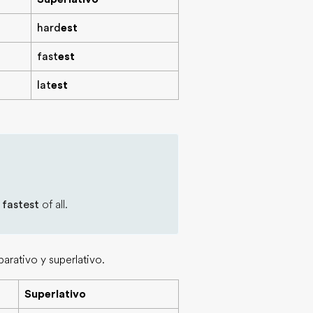
hard
est
fast
est
lat
est
e
fastest
of all.
arativo y superlativo.
Superlativo