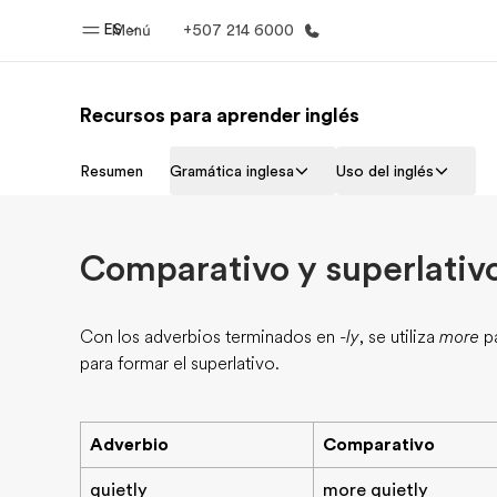
ES
Menú
+507 214 6000
Recursos para aprender inglés
Inicio
Progra
Resumen
Gramática inglesa
Uso del inglés
Bienvenido a EF
Ver todo lo q
Comparativo y superlativo
Con los adverbios terminados en
-ly
, se utiliza
more
pa
para formar el superlativo.
Adverbio
Comparativo
quietly
more quietly