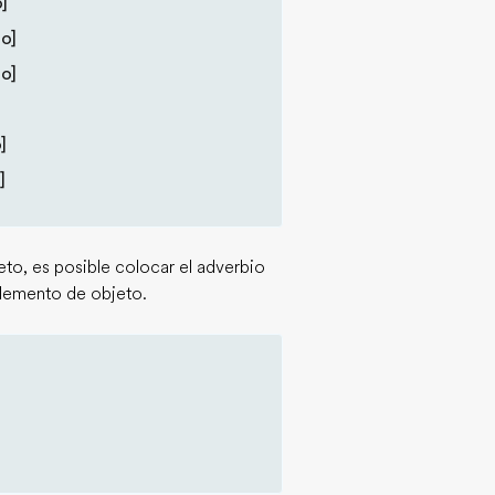
]
to]
to]
]
]
to, es posible colocar el adverbio
lemento de objeto.