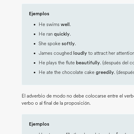
Ejemplos
He swims
well
.
He ran
quickly
.
She spoke
softly
.
James coughed
loudly
to attract her attentio
He plays the flute
beautifully
. (después del 
He ate the chocolate cake
greedily
. (despué
El adverbio de modo no debe colocarse entre el verbo 
verbo o al final de la proposición.
Ejemplos