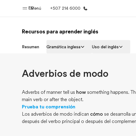
ES
Menú
+507 214 6000
Recursos para aprender inglés
Inicio
Progra
Resumen
Gramática inglesa
Uso del inglés
Bienvenido a EF
Ver todo lo q
Adverbios de modo
Adverbs of manner tell us
how
something happens. They
main verb or after the object.
Prueba tu comprensión
Los adverbios de modo indican
cómo
se desarrolla u
después del verbo principal o después del complemen