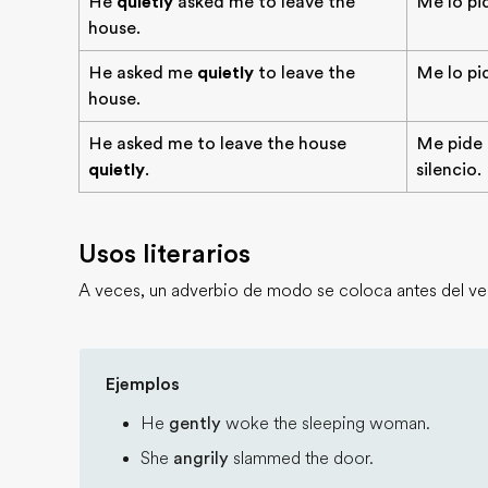
He
quietly
asked me to leave the
Me lo pi
house.
He asked me
quietly
to leave the
Me lo pi
house.
He asked me to leave the house
Me pide 
quietly
.
silencio.
Usos literarios
A veces, un adverbio de modo se coloca antes del ver
Ejemplos
He
gently
woke the sleeping woman.
She
angrily
slammed the door.