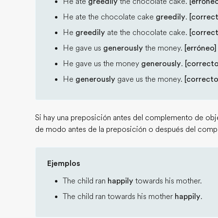
He ate
greedily
the chocolate cake.
[erróneo
He ate the chocolate cake
greedily
.
[correc
He
greedily
ate the chocolate cake.
[correc
He gave us
generously
the money.
[erróneo]
He gave us the money
generously
.
[correcto
He
generously
gave us the money.
[correcto
Si hay una preposición antes del complemento de obje
de modo antes de la preposición o después del comp
Ejemplos
The child ran
happily
towards his mother.
The child ran towards his mother
happily
.