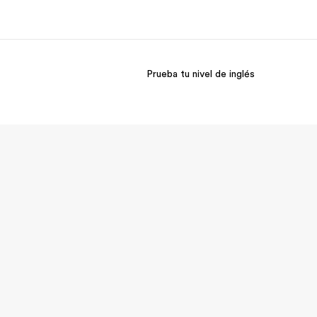
Prueba tu nivel de inglés
 nosotros
Trabajos
nes somos
Únete al equipo