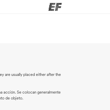
mas
Oficinas
Sobre
ue hacemos
Encuentra una oficina
Quié
 are usually placed either after the
na acción. Se colocan generalmente
to de objeto.